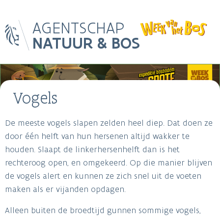
Skip
AGENTSCHAP
to
main
NATUUR & BOS
content
Main
Image
navigation
Vogels
De meeste vogels slapen zelden heel diep. Dat doen ze
Breadcrumb
door één helft van hun hersenen altijd wakker te
houden. Slaapt de linkerhersenhelft dan is het
rechteroog open, en omgekeerd. Op die manier blijven
de vogels alert en kunnen ze zich snel uit de voeten
maken als er vijanden opdagen.
Alleen buiten de broedtijd gunnen sommige vogels,