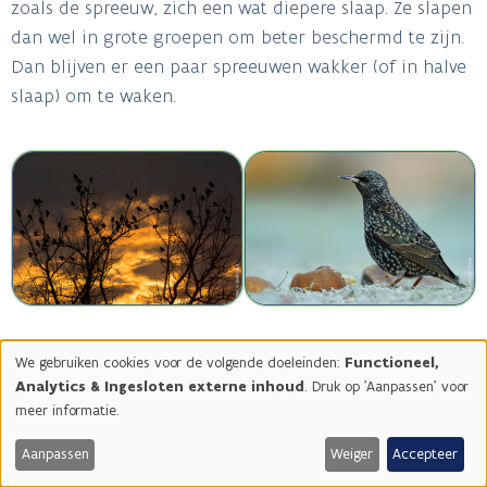
zoals de spreeuw, zich een wat diepere slaap. Ze slapen
dan wel in grote groepen om beter beschermd te zijn.
Dan blijven er een paar spreeuwen wakker (of in halve
slaap) om te waken.
Image
Image
We gebruiken cookies voor de volgende doeleinden:
Functioneel,
Gebruik
Analytics & Ingesloten externe inhoud
. Druk op 'Aanpassen' voor
van
meer informatie.
persoonsgegevens
en
Aanpassen
Weiger
Accepteer
cookies