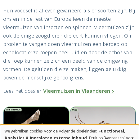
Hun voedsel is al even gevarieerd als er soorten zijn. Bij
ons en in de rest van Europa leven de meeste
vleermuizen van insecten en spinnen. Vleermuizen zijn
ook de enige zoogdieren die echt kunnen vliegen. Om
prooien te vangen doen vleermuizen een beroep op
echolocatie: ze roepen heel luid en door de echo’s van
die roep kunnen ze zich een beeld van de omgeving
vormen. De geluiden die ze maken, liggen gelukkig
boven de menselijke gehoorgrens.
Lees het dossier
Vleermuizen in Vlaanderen >
Image
Image
We gebruiken cookies voor de volgende doeleinden:
Functioneel,
Gebruik
Analytics & Ingesloten externe inhoud
. Druk op 'Aanpassen' voor