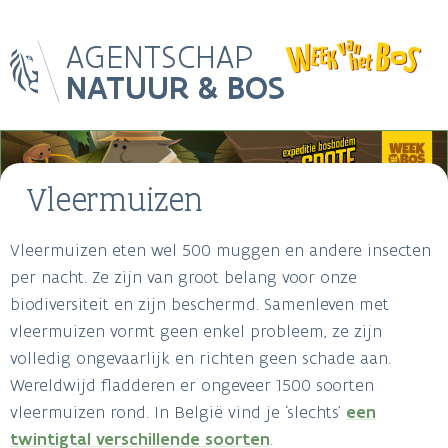
Skip
AGENTSCHAP
to
main
NATUUR & BOS
content
Main
Image
navigation
Vleermuizen
Vleermuizen eten wel 500 muggen en andere insecten
Breadcrumb
per nacht. Ze zijn van groot belang voor onze
biodiversiteit en zijn beschermd. Samenleven met
vleermuizen vormt geen enkel probleem, ze zijn
volledig ongevaarlijk en richten geen schade aan.
Wereldwijd fladderen er ongeveer 1500 soorten
vleermuizen rond. In België vind je ‘slechts’
een
twintigtal verschillende soorten
.