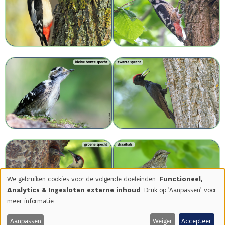
Image
Image
Image
Image
We gebruiken cookies voor de volgende doeleinden:
Functioneel,
Gebruik
Analytics & Ingesloten externe inhoud
. Druk op 'Aanpassen' voor
van
meer informatie.
persoonsgegevens
en
Aanpassen
Weiger
Accepteer