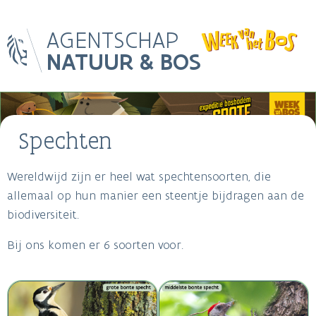
Skip
AGENTSCHAP
to
main
NATUUR & BOS
content
Main
Image
navigation
Spechten
Wereldwijd zijn er heel wat spechtensoorten, die
Breadcrumb
allemaal op hun manier een steentje bijdragen aan de
biodiversiteit.
Bij ons komen er 6 soorten voor.
Image
Image