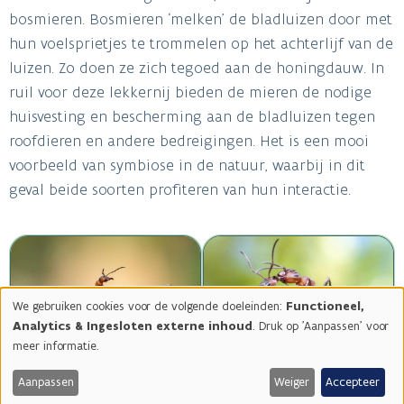
bosmieren. Bosmieren ‘melken’ de bladluizen door met
hun voelsprietjes te trommelen op het achterlijf van de
luizen. Zo doen ze zich tegoed aan de honingdauw. In
ruil voor deze lekkernij bieden de mieren de nodige
huisvesting en bescherming aan de bladluizen tegen
roofdieren en andere bedreigingen. Het is een mooi
voorbeeld van symbiose in de natuur, waarbij in dit
geval beide soorten profiteren van hun interactie.
Image
Image
We gebruiken cookies voor de volgende doeleinden:
Functioneel,
Gebruik
Analytics & Ingesloten externe inhoud
. Druk op 'Aanpassen' voor
van
meer informatie.
persoonsgegevens
en
Aanpassen
Weiger
Accepteer
cookies