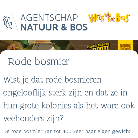
Skip
AGENTSCHAP
to
main
NATUUR & BOS
content
Main
Image
navigation
Rode bosmier
Breadcrumb
Wist je dat rode bosmieren
ongelooflijk sterk zijn en dat ze in
hun grote kolonies als het ware ook
veehouders zijn?
De rode bosmier kan tot 400 keer haar eigen gewicht