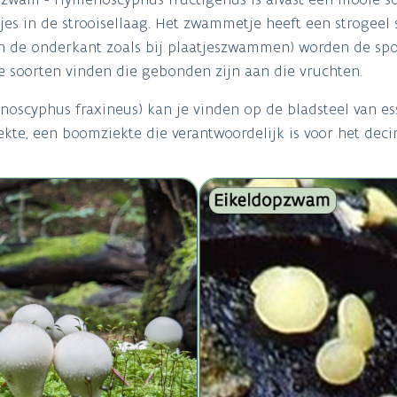
pjes in de strooisellaag. Het zwammetje heeft een strogee
aan de onderkant zoals bij plaatjeszwammen) worden de sp
 soorten vinden die gebonden zijn aan die vruchten.
enoscyphus fraxineus) kan je vinden op de bladsteel van e
iekte, een boomziekte die verantwoordelijk is voor het de
Image