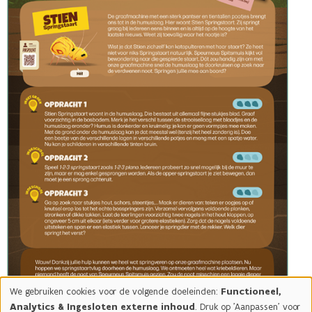
We gebruiken cookies voor de volgende doeleinden:
Functioneel,
Gebruik
Analytics & Ingesloten externe inhoud
. Druk op 'Aanpassen' voor