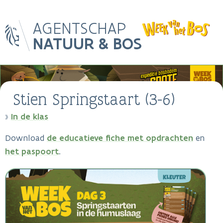
Skip
AGENTSCHAP
to
main
NATUUR & BOS
content
Main
Image
navigation
Stien Springstaart (3-6)
In de klas
Breadcrumb
Download
de educatieve fiche met opdrachten
en
het paspoort
.
Image