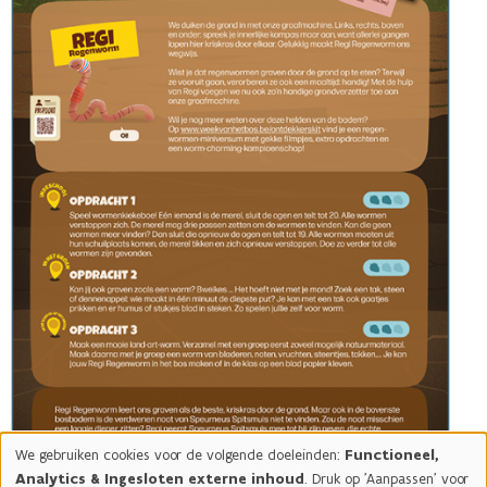
We gebruiken cookies voor de volgende doeleinden:
Functioneel,
Gebruik
Analytics & Ingesloten externe inhoud
. Druk op 'Aanpassen' voor