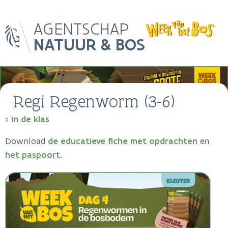
Skip
AGENTSCHAP
to
main
NATUUR & BOS
content
Main
Image
navigation
Regi Regenworm (3-6)
In de klas
Breadcrumb
Download
de educatieve fiche met opdrachten
en
het paspoort
.
Image